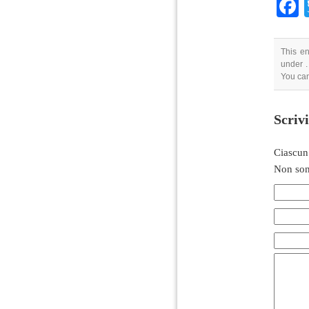
This en
under .
You can
Scriv
Ciascun
Non son