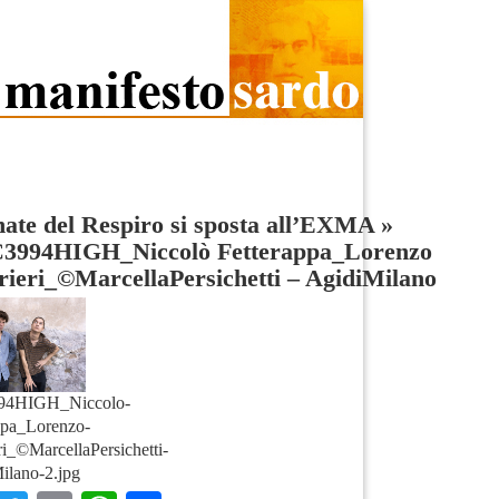
ate del Respiro si sposta all’EXMA
»
3994HIGH_Niccolò Fetterappa_Lorenzo
ieri_©MarcellaPersichetti – AgidiMilano
4HIGH_Niccolo-
ppa_Lorenzo-
ri_©MarcellaPersichetti-
ilano-2.jpg