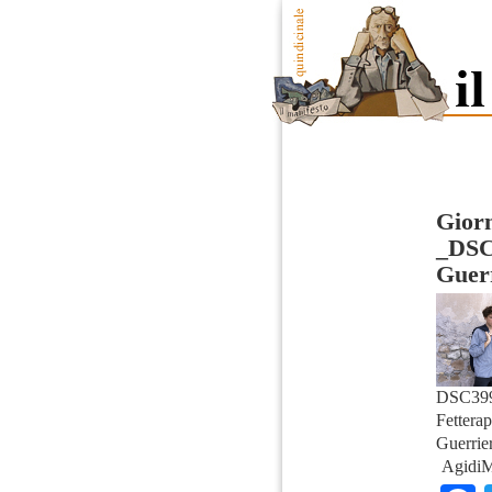
Giorn
_DSC
Guerr
DSC399
Fettera
Guerrie
AgidiM