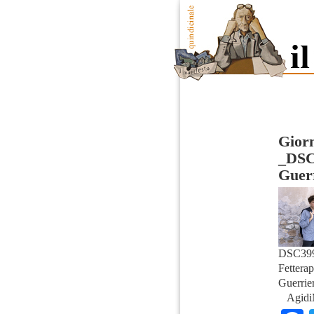
Giorn
_DSC
Guerr
DSC399
Fettera
Guerrie
Agidi