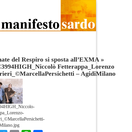
ate del Respiro si sposta all’EXMA
»
3994HIGH_Niccolò Fetterappa_Lorenzo
ieri_©MarcellaPersichetti – AgidiMilano
4HIGH_Niccolo-
ppa_Lorenzo-
ri_©MarcellaPersichetti-
Milano.jpg