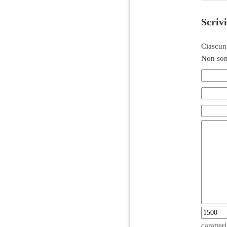
Scriv
Ciascun
Non son
caratter