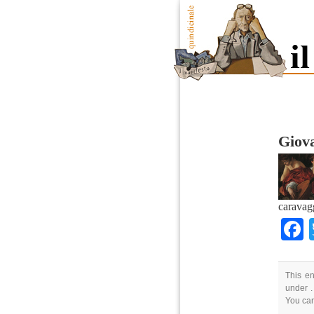
Giova
caravag
This en
under .
You ca