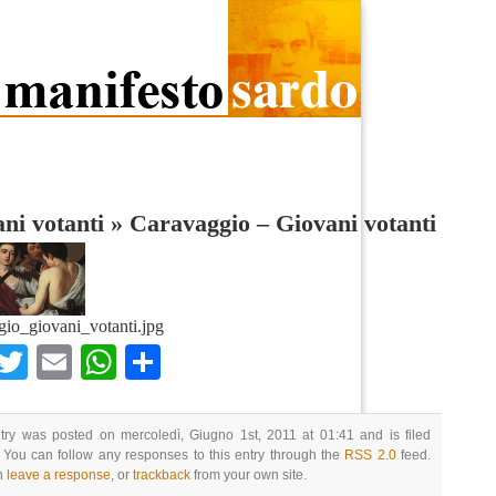
ni votanti
»
Caravaggio – Giovani votanti
gio_giovani_votanti.jpg
Facebook
Twitter
Email
WhatsApp
Condividi
try was posted on mercoledì, Giugno 1st, 2011 at 01:41 and is filed
 You can follow any responses to this entry through the
RSS 2.0
feed.
n
leave a response
, or
trackback
from your own site.