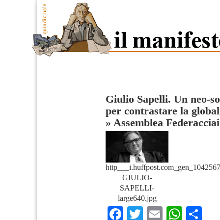
Giulio Sapelli. Un neo-s
per contrastare la global
»
Assemblea Federacciai
http___i.huffpost.com_gen_104256
GIULIO-
SAPELLI-
large640.jpg
Facebook
Twitter
Email
What
Co