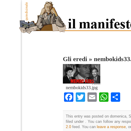
Gli eredi
»
nembokids33
nembokids33.jpg
Facebook
Twitter
Email
What
Co
This entry was posted on domenica, S
filed under . You can follow any resp
2.0
feed. You can
leave a response
, o