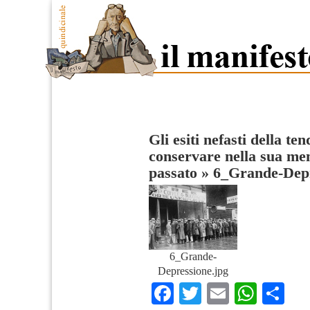
Gli esiti nefasti della t
conservare nella sua mem
passato
»
6_Grande-Dep
6_Grande-
Depressione.jpg
Facebook
Twitter
Email
What
Co