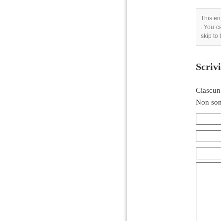
This en
. You c
skip to
Scriv
Ciascun
Non son