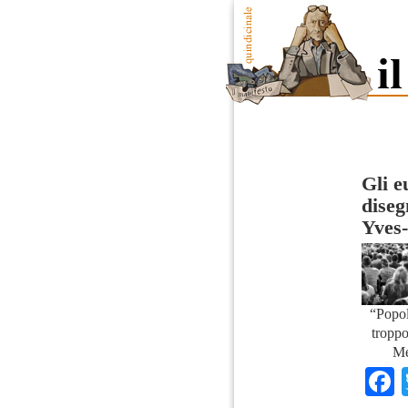
Gli e
diseg
Yves
“Popo
troppo
Mé