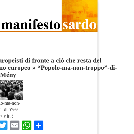
uropeisti di fronte a ciò che resta del
no europeo
»
“Popolo-ma-non-troppo”-di-
-Mény
lo-ma-non-
”-di-Yves-
ny.jpg
Facebook
Twitter
Email
WhatsApp
Condividi