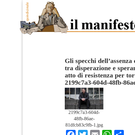
Gli specchi dell’assenza
tra disperazione e spera
atto di resistenza per to
2199c7a3-604d-48fb-86a
2199c7a3-604d-
48fb-86ae-
81dfcb83c9fb-1.jpg
Facebook
Twitter
Email
What
Co