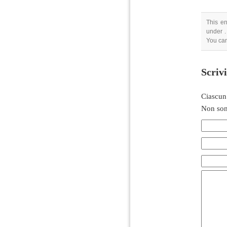
This en
under .
You can
Scriv
Ciascun
Non son