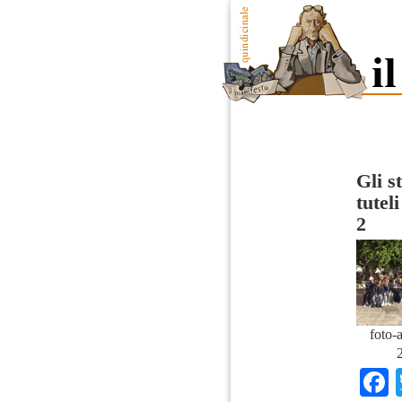
Gli s
tutel
2
foto-
2