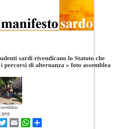
tudenti sardi rivendicano lo Statuto che
i i percorsi di alternanza
»
foto assemblea
assemblea-
.jpeg
Facebook
Twitter
Email
WhatsApp
Condividi