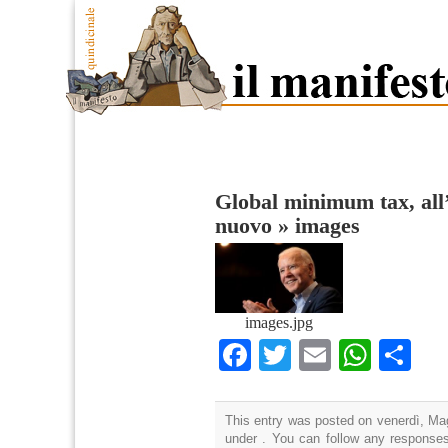
Global minimum tax, all’
nuovo
»
images
images.jpg
Facebook
Twitter
Email
What
Co
This entry was posted on venerdì, Mag
under . You can follow any responses