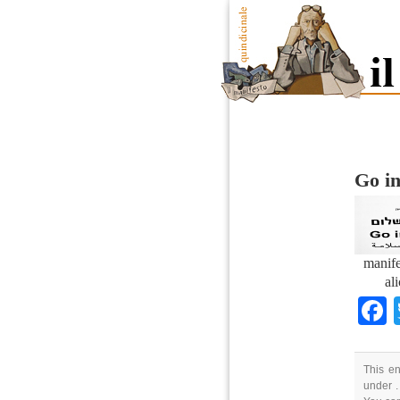
Go in
manife
al
This en
under .