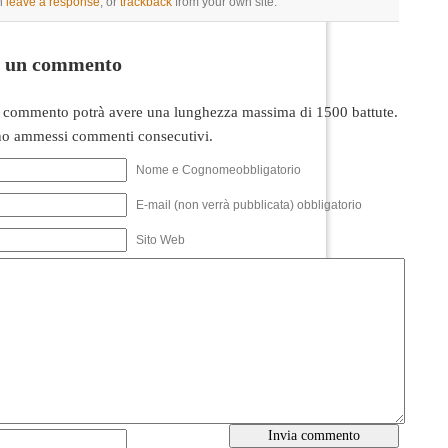
n
leave a response
, or
trackback
from your own site.
i un commento
 commento potrà avere una lunghezza massima di 1500 battute.
o ammessi commenti consecutivi.
Nome e Cognomeobbligatorio
E-mail (non verrà pubblicata) obbligatorio
Sito Web