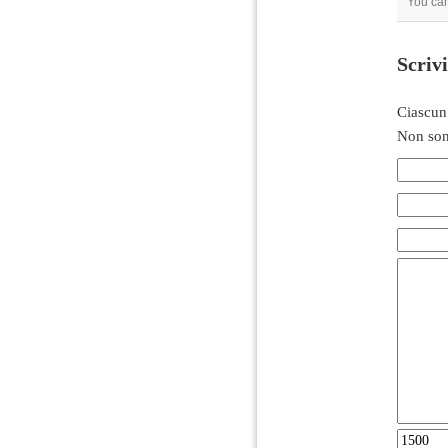
You ca
Scriv
Ciascun
Non son