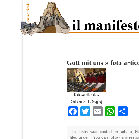
Gott mit uns
»
foto artic
foto-articolo-
Silvana-179.jpg
Facebook
Twitter
Email
What
Co
This entry was posted on sabato, N
filed under . You can follow any resp