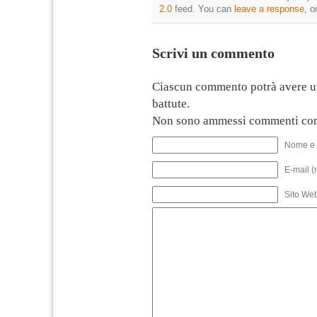
2.0
feed. You can
leave a response
, o
Scrivi un commento
Ciascun commento potrà avere u
battute.
Non sono ammessi commenti con
Nome e 
E-mail (
Sito We