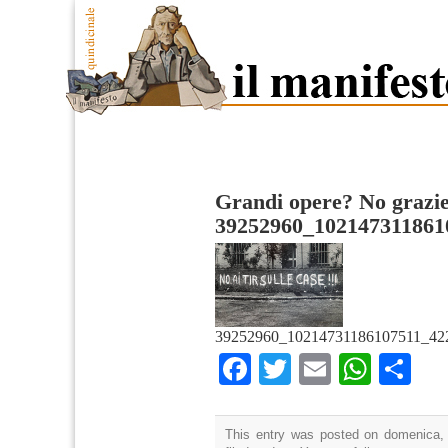
Grandi opere? No grazi
39252960_102147311861
39252960_10214731186107511_42
Facebook
Twitter
Email
What
Co
This entry was posted on domenica, 