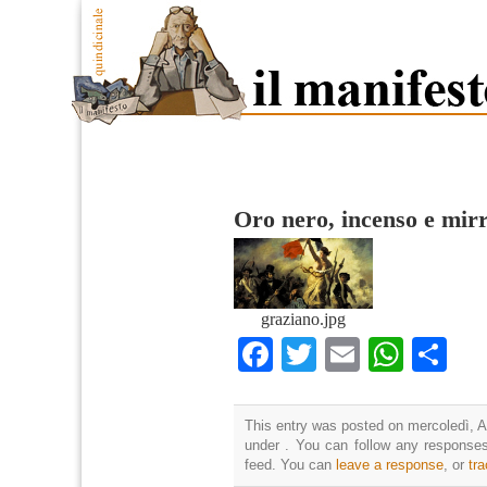
Oro nero, incenso e mir
graziano.jpg
Facebook
Twitter
Email
What
Co
This entry was posted on mercoledì, Ap
under . You can follow any responses
feed. You can
leave a response
, or
tr