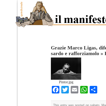
Grazie Marco Ligas, dif
sardo e rafforziamolo
»
Pintor.jpg
Facebook
Twitter
Email
What
Co
This entry was posted on sabato, Mag