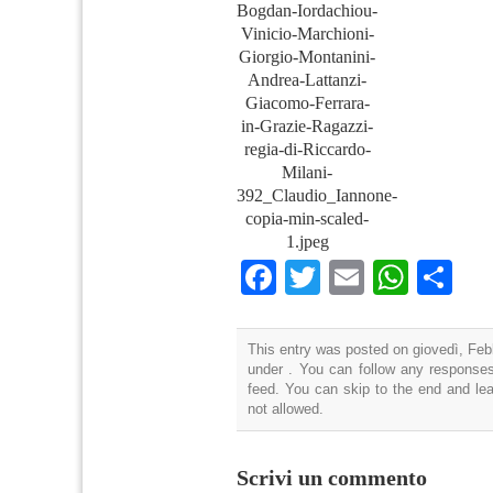
Bogdan-Iordachiou-
Vinicio-Marchioni-
Giorgio-Montanini-
Andrea-Lattanzi-
Giacomo-Ferrara-
in-Grazie-Ragazzi-
regia-di-Riccardo-
Milani-
392_Claudio_Iannone-
copia-min-scaled-
1.jpeg
Facebook
Twitter
Email
What
Co
This entry was posted on giovedì, Febb
under . You can follow any responses
feed. You can skip to the end and lea
not allowed.
Scrivi un commento