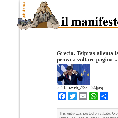
Grecia. Tsipras allenta l
prova a voltare pagina
cq5dam.web_.738.462.jpeg
Facebook
Twitter
Email
What
Co
This entry was posted on sabato, Giug