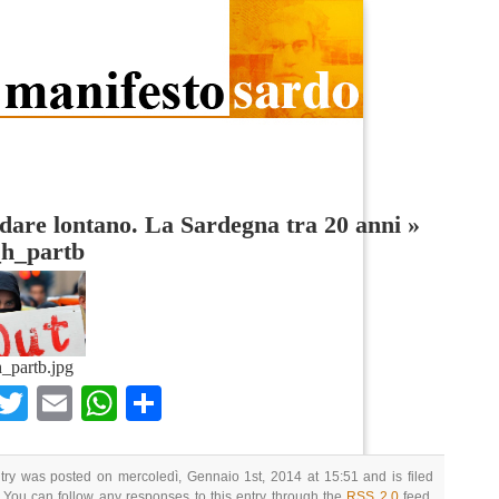
are lontano. La Sardegna tra 20 anni
»
_h_partb
h_partb.jpg
Facebook
Twitter
Email
WhatsApp
Condividi
try was posted on mercoledì, Gennaio 1st, 2014 at 15:51 and is filed
 You can follow any responses to this entry through the
RSS 2.0
feed.