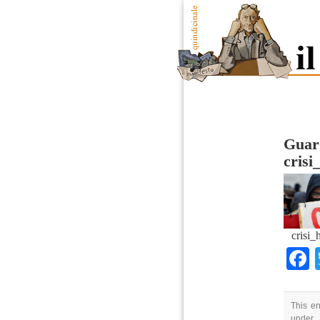
Guard
crisi
crisi_
This en
under .