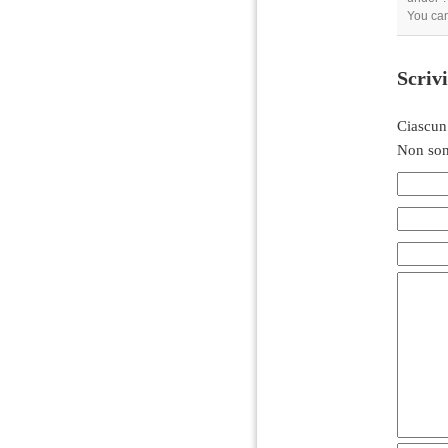
You ca
Scriv
Ciascun
Non son