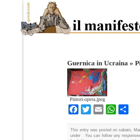
Guernica in Ucraina
»
P
Pintori-opera.jpeg
Facebook
Twitter
Email
What
Co
This entry was posted on sabato, Mar
under . You can follow any responses