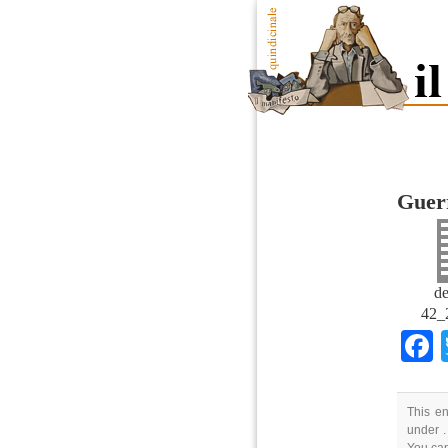
Guerr
de
42_
This en
under .