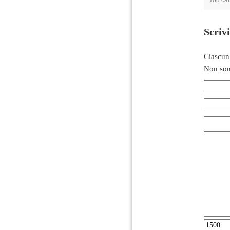
You ca
Scriv
Ciascun
Non son