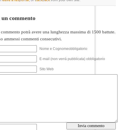
n
leave a response
, or
trackback
from your own site.
i un commento
 commento potrà avere una lunghezza massima di 1500 battute.
o ammessi commenti consecutivi.
Nome e Cognomeobbligatorio
E-mail (non verrà pubblicata) obbligatorio
Sito Web