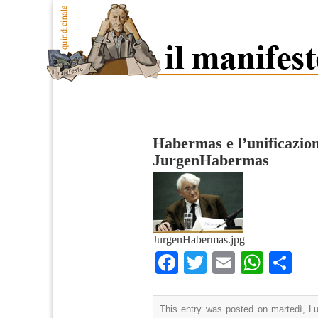
Habermas e l’unificazio
JurgenHabermas
JurgenHabermas.jpg
Facebook
Twitter
Email
What
Co
This entry was posted on martedì, Lug