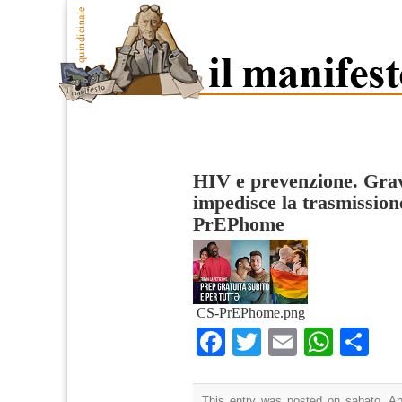
HIV e prevenzione. Grav
impedisce la trasmission
PrEPhome
CS-PrEPhome.png
Facebook
Twitter
Email
What
Co
This entry was posted on sabato, Apr