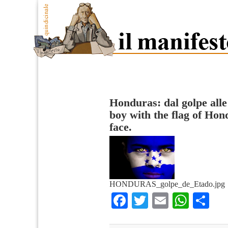
Honduras: dal golpe alle
boy with the flag of Hon
face.
HONDURAS_golpe_de_Etado.jpg
Facebook
Twitter
Email
What
Co