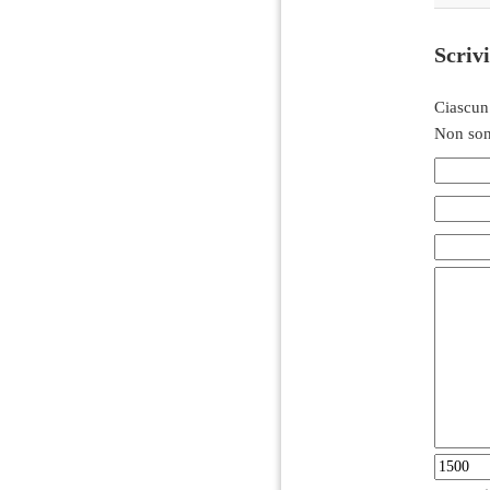
Scriv
Ciascun
Non son