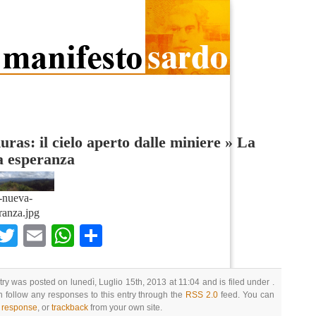
ras: il cielo aperto dalle miniere
»
La
a esperanza
-nueva-
ranza.jpg
Facebook
Twitter
Email
WhatsApp
Condividi
try was posted on lunedì, Luglio 15th, 2013 at 11:04 and is filed under .
 follow any responses to this entry through the
RSS 2.0
feed. You can
a response
, or
trackback
from your own site.