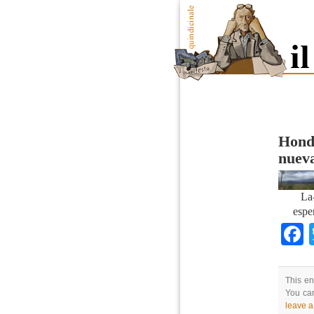
Hondu
nuev
La
espe
This en
You can
leave 