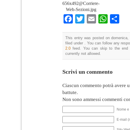
656x492@Corriere-
Web-Sezioni.jpg
Facebook
Twitter
Email
What
Co
This entry was posted on domenica, 
filed under . You can follow any resp
2.0
feed. You can skip to the end 
currently not allowed.
Scrivi un commento
Ciascun commento potrà avere u
battute.
Non sono ammessi commenti con
Nome e 
E-mail (
Sito We