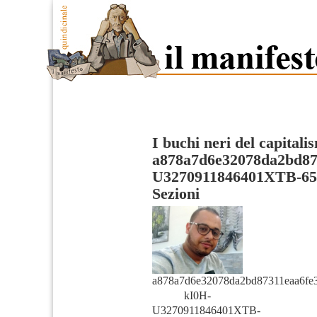
I buchi neri del capitali
a878a7d6e32078da2bd87
U3270911846401XTB-65
Sezioni
a878a7d6e32078da2bd87311eaa6fe3
kI0H-
U3270911846401XTB-