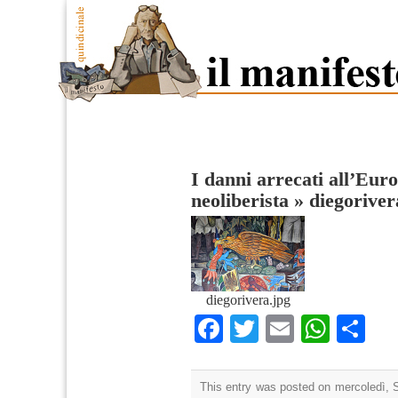
I danni arrecati all’Euro
neoliberista
»
diegoriver
diegorivera.jpg
Facebook
Twitter
Email
What
Co
This entry was posted on mercoledì, 