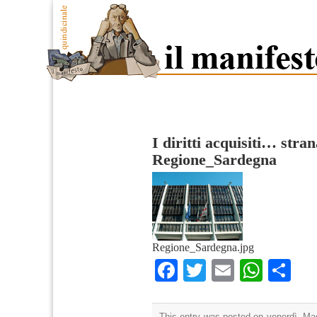
I diritti acquisiti… str
Regione_Sardegna
Regione_Sardegna.jpg
Facebook
Twitter
Email
What
Co
This entry was posted on venerdì, Mag