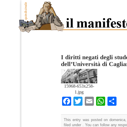
I diritti negati degli stu
dell’Università di Caglia
15968-653x258-
1.jpg
Facebook
Twitter
Email
What
Co
This entry was posted on domenica,
filed under . You can follow any resp