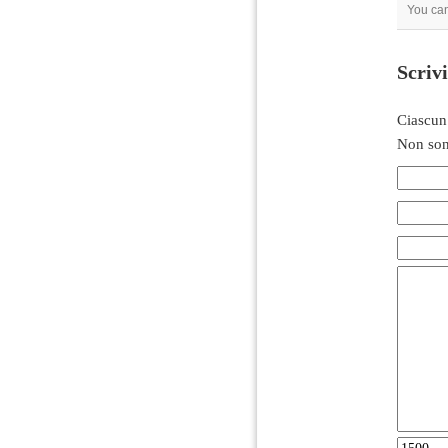
You ca
Scriv
Ciascun
Non son