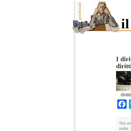
I dir
dirit
dirit
This en
under .