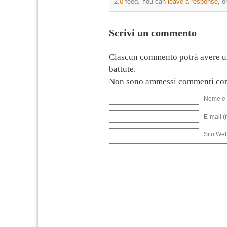
2.0
feed. You can
leave a response
, o
Scrivi un commento
Ciascun commento potrà avere u
battute.
Non sono ammessi commenti con
Nome e 
E-mail (
Sito We