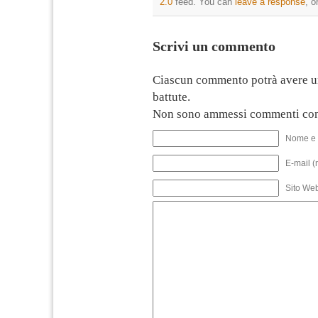
2.0
feed. You can
leave a response
, o
Scrivi un commento
Ciascun commento potrà avere u
battute.
Non sono ammessi commenti con
Nome e 
E-mail (
Sito We