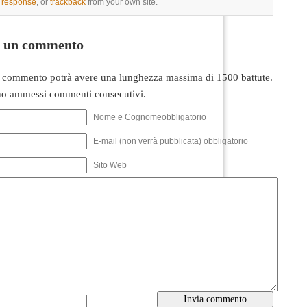
a response
, or
trackback
from your own site.
i un commento
 commento potrà avere una lunghezza massima di 1500 battute.
o ammessi commenti consecutivi.
Nome e Cognomeobbligatorio
E-mail (non verrà pubblicata) obbligatorio
Sito Web