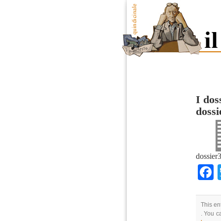
I dos
dossi
dossier
This en
. You c