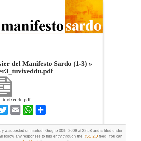
sier del Manifesto Sardo (1-3)
»
er3_tuvixeddu.pdf
3_tuvixeddu.pdf
Facebook
Twitter
Email
WhatsApp
Condividi
try was posted on martedì, Giugno 30th, 2009 at 22:58 and is filed under
an follow any responses to this entry through the
RSS 2.0
feed. You can