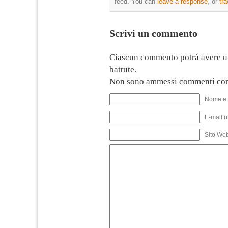
feed. You can
leave a response
, or
tr
Scrivi un commento
Ciascun commento potrà avere u
battute.
Non sono ammessi commenti con
Nome e 
E-mail (
Sito We