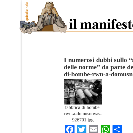
I numerosi dubbi sullo “
delle norme” da parte 
di-bombe-rwn-a-domusn
fabbrica-di-bombe-
rwn-a-domusnovas-
926701.jpg
Facebook
Twitter
Email
What
Co