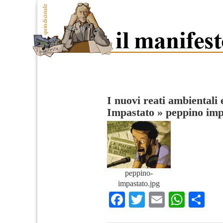
I nuovi reati ambientali 
Impastato
»
peppino imp
peppino-
impastato.jpg
Facebook
Twitter
Email
What
Co