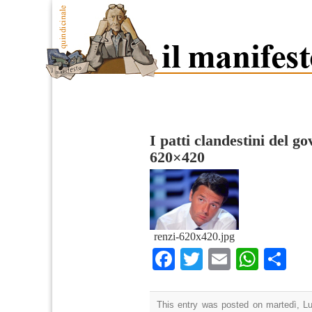
I patti clandestini del g
620×420
renzi-620x420.jpg
Facebook
Twitter
Email
What
Co
This entry was posted on martedì, Lug