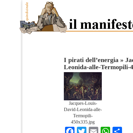
I pirati dell’energia
»
Ja
Leonida-alle-Termopili-
Jacques-Louis-
David-Leonida-alle-
Termopili-
450x335.jpg
Facebook
Twitter
Email
What
Co