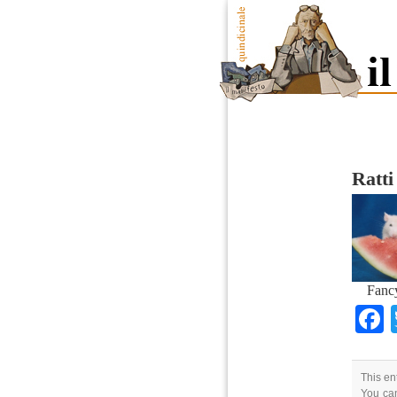
Ratt
Fancy
This en
You can