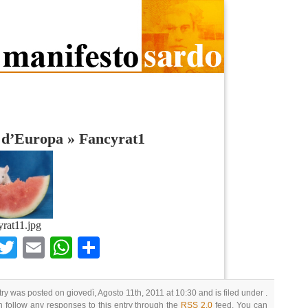
i d’Europa
»
Fancyrat1
rat11.jpg
Facebook
Twitter
Email
WhatsApp
Condividi
try was posted on giovedì, Agosto 11th, 2011 at 10:30 and is filed under .
 follow any responses to this entry through the
RSS 2.0
feed. You can