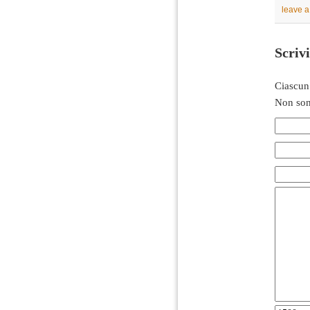
leave 
Scriv
Ciascun
Non son