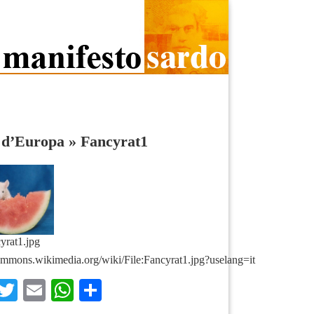
i d’Europa
»
Fancyrat1
yrat1.jpg
commons.wikimedia.org/wiki/File:Fancyrat1.jpg?uselang=it
Facebook
Twitter
Email
WhatsApp
Condividi