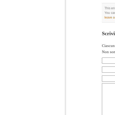
This en
You can
leave 
Scriv
Ciascun
Non son