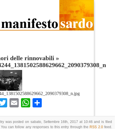
nori delle rinnovabili
»
4244_1381502588629662_2090379308_n
44_1381502588629662_2090379308_n.jpg
Facebook
Twitter
Email
WhatsApp
Condividi
try was posted on sabato, Settembre 16th, 2017 at 10:46 and is filed
 You can follow any responses to this entry through the
RSS 2.0
feed.