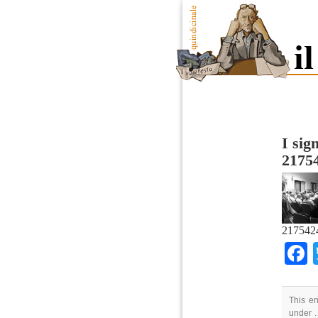
I sig
2175
217542
This en
under .