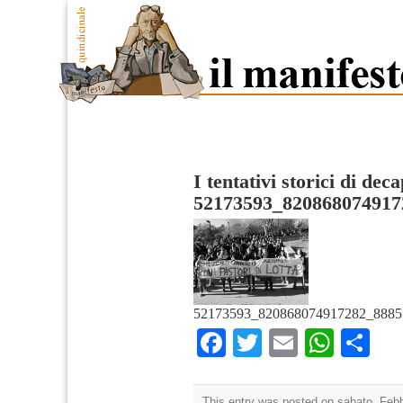
I tentativi storici di dec
52173593_820868074917
52173593_820868074917282_8885
Facebook
Twitter
Email
What
Co
This entry was posted on sabato, Febbr