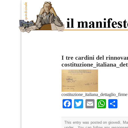
I tre cardini del rinnov
costituzione_italiana_de
costituzione_italiana_dettaglio_firme
Facebook
Twitter
Email
What
Co
This entry was posted on giovedì, Mar
under . You can follow any responses