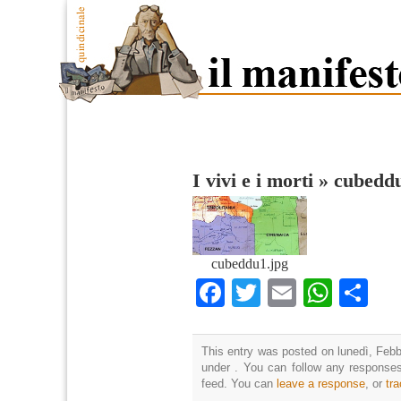
I vivi e i morti
»
cubedd
cubeddu1.jpg
Facebook
Twitter
Email
What
Co
This entry was posted on lunedì, Febbr
under . You can follow any responses
feed. You can
leave a response
, or
tr