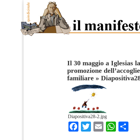
Il 30 maggio a Iglesias l
promozione dell’accoglie
familiare
»
Diapositiva2
Diapositiva28-2.jpg
Facebook
Twitter
Email
What
Co