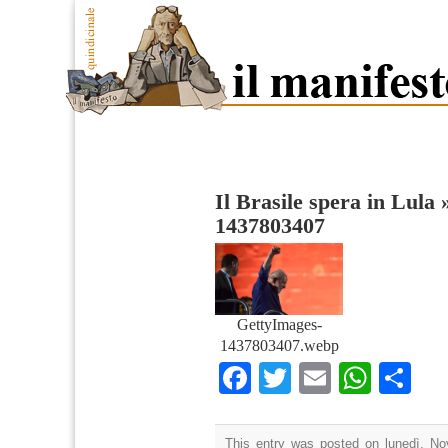
Il Brasile spera in Lula
1437803407
GettyImages-
1437803407.webp
Facebook
Twitter
Email
What
Co
This entry was posted on lunedì, No