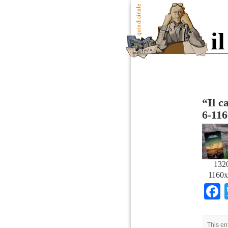
“Il c
6-11
132
1160x
This en