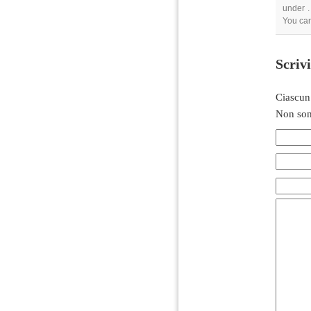
under .
You can
Scriv
Ciascun
Non son