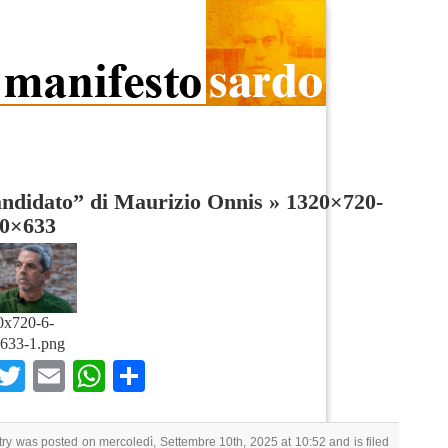
andidato” di Maurizio Onnis
»
1320×720-
60×633
0x720-6-
633-1.png
Facebook
Twitter
Email
WhatsApp
Condividi
try was posted on mercoledì, Settembre 10th, 2025 at 10:52 and is filed