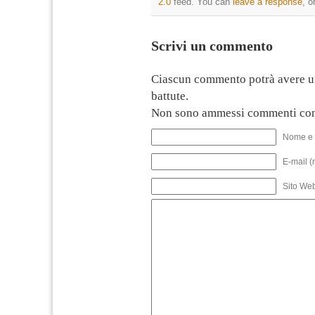
2.0
feed. You can
leave a response
, o
Scrivi un commento
Ciascun commento potrà avere u
battute.
Non sono ammessi commenti con
Nome e 
E-mail (
Sito We