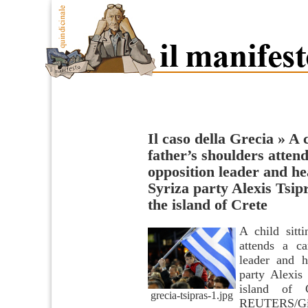
Il caso della Grecia
»
A c
father’s shoulders atten
opposition leader and hea
Syriza party Alexis Tsip
the island of Crete
A child sitt
attends a c
leader and h
party Alexis
island of 
grecia-tsipras-1.jpg
REUTERS/