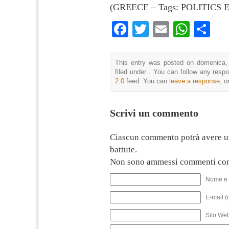
(GREECE – Tags: POLITICS
Facebook
Twitter
Email
What
Co
This entry was posted on domenica,
filed under . You can follow any resp
2.0
feed. You can
leave a response
, o
Scrivi un commento
Ciascun commento potrà avere u
battute.
Non sono ammessi commenti con
Nome e 
E-mail (
Sito We