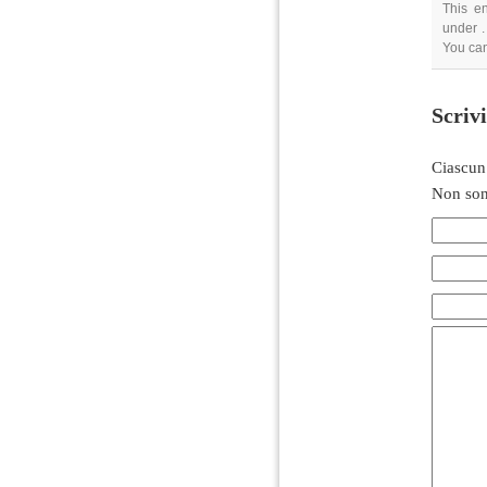
This e
under .
You can
Scriv
Ciascun
Non son