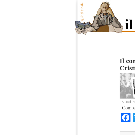
Il co
Cris
Cristi
Compa