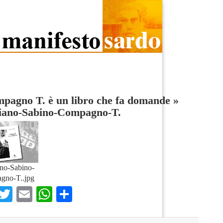
mpagno T. è un libro che fa domande
»
tiano-Sabino-Compagno-T.
ano-Sabino-
gno-T..jpg
Facebook
Twitter
Email
WhatsApp
Condividi