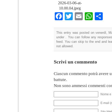
2026-03-06-at-
10.00.04.jpeg
Facebook
Twitter
Email
What
Co
This entry was posted on venerdì, Ma
under . You can follow any responses
feed. You can skip to the end and lea
not allowed.
Scrivi un commento
Ciascun commento potrà avere u
battute.
Non sono ammessi commenti con
Nome e 
E-mail (
Sito We